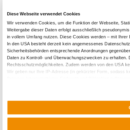
Diese Webseite verwendet Cookies
Wir verwenden Cookies, um die Funktion der Webseite, Statis
Weitergabe dieser Daten erfolgt ausschließlich pseudonymisi
in vollem Umfang nutzen. Diese Cookies werden – mit Ihrer E
In den USA besteht derzeit kein angemessenes Datenschutzni
Sicherheitsbehörden entsprechende Anordnungen gegenüber de
Daten zu Kontroll- und Überwachungszwecken zu erhalten. 
Rechtsschutzmöglichkeiten. Zudem werden von den USA kei
Wir geben nur Ihre IP-Adresse (in gekürzter Form, sodass ke
Browser, Internetanbieter, Endgerät und Bildschirmauflösung
möglichen späteren Deaktivierung finden Sie in unserer
Dat