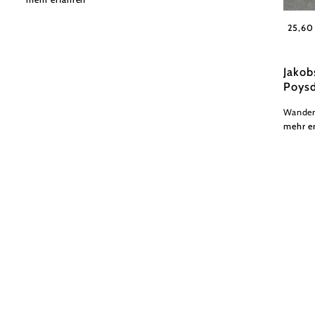
Weinvie
25,60
Jakob
Poysd
Wander
mehr e