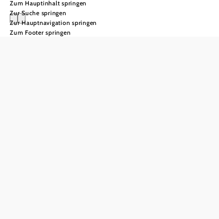
Zum Hauptinhalt springen
Zur Suche springen
Zur Hauptnavigation springen
Zum Footer springen
Jakobsweg
Weinviertel
153 km von
Drasenhofen
bis Krems