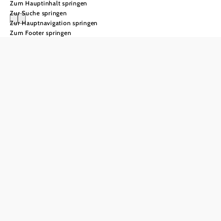
Zum Hauptinhalt springen
Zur Suche springen
Zur Hauptnavigation springen
Zum Footer springen
Jakobsweg
Weinviertel
153 km von
Drasenhofen
bis Krems