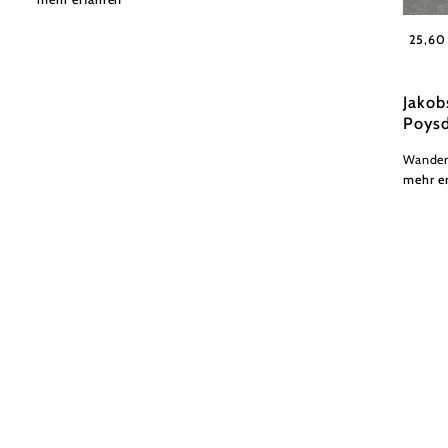
Weinvie
25,60
Jakob
Poysd
Wander
mehr e