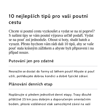
10 nejlepších tipů pro vaši poutní
cestu
Chcete si poutní cestu vyzkoušet a vydat se na ni poprvé?
S našimi tipy se vám poutní výprava určitě podaří. Vydat
se na pouť zní jednoduše. Obout si boty, sbalit batoh a
vyrazit. Přesto bychom vám rádi dali 10 tipů, aby se vaše
pouť stala krásným zážitkem a abyste byli připraveni i na
případ nouze.
Putování jen pro zdatné
Nesnažte se dostat do formy až během pouti! Abyste si pouť
užili, potřebujete dobrou kondici a dobré fyzické zdraví.
Plánování denních etap
Naplánujte si předem jednotlivé denní etapy. Trasy dlouhé
přibližně 25 km jsou dobrým a doporučeným orientačním
bodem, přesná vzdálenost však samozřejmě závisí na vaší