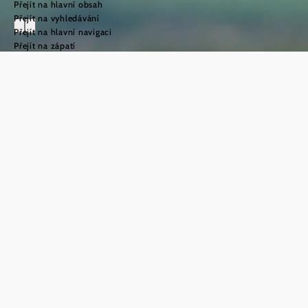
Přejít na hlavní obsah
Přejít na vyhledávání
Přejít na hlavní navigaci
Přejít na zápatí
Svatojakubská
cesta v oblasti
Weinviertel
©
TFCITD
Vítejte na
svatojakubské