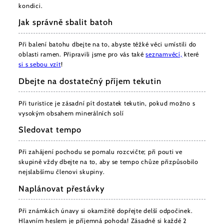
kondici.
Jak správně sbalit batoh
Při balení batohu dbejte na to, abyste těžké věci umístili do
oblasti ramen. Připravili jsme pro vás také
seznam
věcí,
které
si s sebou vzít
!
Dbejte na dostatečný příjem tekutin
Při turistice je zásadní pít dostatek tekutin, pokud možno s
vysokým obsahem minerálních solí
Sledovat tempo
Při zahájení pochodu se pomalu rozcvičte; při pouti ve
skupině vždy dbejte na to, aby se tempo chůze přizpůsobilo
nejslabšímu členovi skupiny.
Naplánovat přestávky
Při známkách únavy si okamžitě dopřejte delší odpočinek.
Hlavním heslem je příjemná pohoda! Zásadně si každé 2