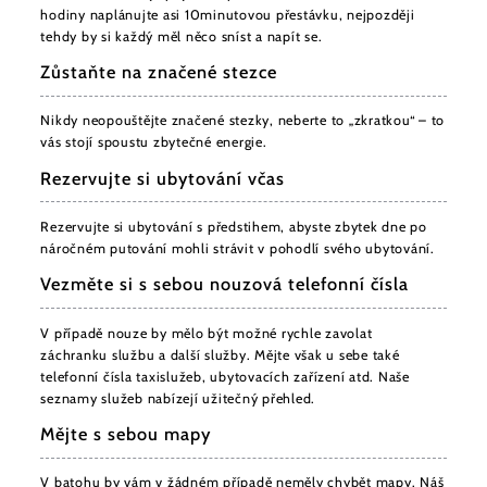
hodiny naplánujte asi 10minutovou přestávku, nejpozději
tehdy by si každý měl něco sníst a napít se.
Zůstaňte na značené stezce
Nikdy neopouštějte značené stezky, neberte to „zkratkou“ – to
vás stojí spoustu zbytečné energie.
Rezervujte si ubytování včas
Rezervujte si ubytování s předstihem, abyste zbytek dne po
náročném putování mohli strávit v pohodlí svého ubytování.
Vezměte si s sebou nouzová telefonní čísla
V případě nouze by mělo být možné rychle zavolat
záchranku službu a další služby. Mějte však u sebe také
telefonní čísla taxislužeb, ubytovacích zařízení atd. Naše
seznamy služeb nabízejí užitečný přehled.
Mějte s sebou mapy
V batohu by vám v žádném případě neměly chybět mapy. Náš