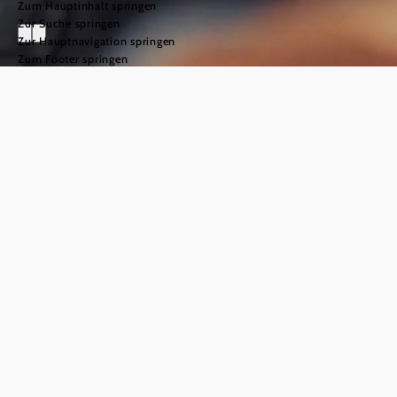
Zum Hauptinhalt springen
Zur Suche springen
Zur Hauptnavigation springen
Zum Footer springen
Jakobsweg
Weinviertel
©
TFCITD
Der
Pilgerweg
durch das