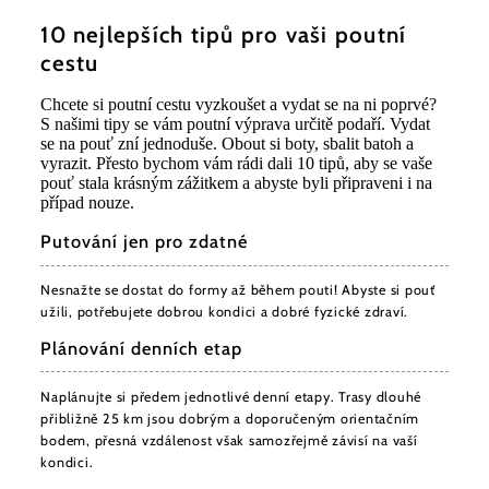
10 nejlepších tipů pro vaši poutní
cestu
Chcete si poutní cestu vyzkoušet a vydat se na ni poprvé?
S našimi tipy se vám poutní výprava určitě podaří. Vydat
se na pouť zní jednoduše. Obout si boty, sbalit batoh a
vyrazit. Přesto bychom vám rádi dali 10 tipů, aby se vaše
pouť stala krásným zážitkem a abyste byli připraveni i na
případ nouze.
Putování jen pro zdatné
Nesnažte se dostat do formy až během pouti! Abyste si pouť
užili, potřebujete dobrou kondici a dobré fyzické zdraví.
Plánování denních etap
Naplánujte si předem jednotlivé denní etapy. Trasy dlouhé
přibližně 25 km jsou dobrým a doporučeným orientačním
bodem, přesná vzdálenost však samozřejmě závisí na vaší
kondici.