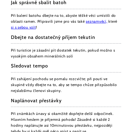
Jak správně sbalit batoh
Při balení batohu dbejte na to, abyste těžké věci umístili do
oblasti ramen. Připravili jsme pro vás také
seznam
věcí,
které
si s sebou vzít
!
Dbejte na dostatečný příjem tekutin
Při turistice je zásadní pít dostatek tekutin, pokud možno s
vysokým obsahem minerálních solí
Sledovat tempo
Při zahájení pochodu se pomalu rozcvičte; při pouti ve
skupině vždy dbejte na to, aby se tempo chůze přizpůsobilo
nejslabšímu členovi skupiny.
Naplánovat přestávky
Při známkách únavy si okamžitě dopřejte delší odpočinek.
Hlavním heslem je příjemná pohoda! Zásadně si každé 2
hodiny naplánujte asi 10minutovou přestávku, nejpozději
tehdy by si každý měl něco sníst a napít se.