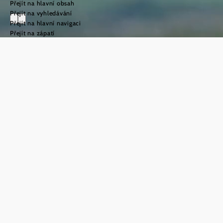
Přejít na hlavní obsah
Přejít na vyhledávání
Přejít na hlavní navigaci
Přejít na zápatí
Svatojakubská
cesta v oblasti
Weinviertel
©
TFCITD
Vítejte na
svatojakubské