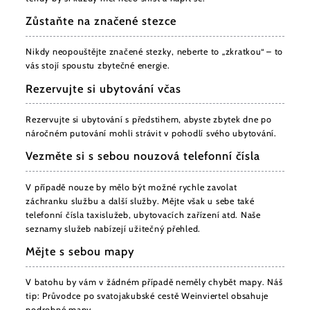
Zůstaňte na značené stezce
Nikdy neopouštějte značené stezky, neberte to „zkratkou“ – to
vás stojí spoustu zbytečné energie.
Rezervujte si ubytování včas
Rezervujte si ubytování s předstihem, abyste zbytek dne po
náročném putování mohli strávit v pohodlí svého ubytování.
Vezměte si s sebou nouzová telefonní čísla
V případě nouze by mělo být možné rychle zavolat
záchranku službu a další služby. Mějte však u sebe také
telefonní čísla taxislužeb, ubytovacích zařízení atd. Naše
seznamy služeb nabízejí užitečný přehled.
Mějte s sebou mapy
V batohu by vám v žádném případě neměly chybět mapy. Náš
tip: Průvodce po svatojakubské cestě Weinviertel obsahuje
podrobné mapy.