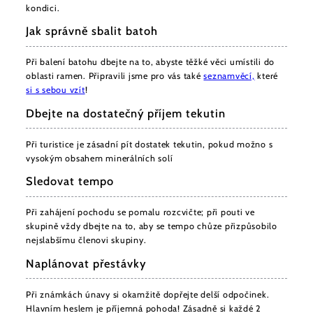
kondici.
Jak správně sbalit batoh
Při balení batohu dbejte na to, abyste těžké věci umístili do
oblasti ramen. Připravili jsme pro vás také
seznam
věcí,
které
si s sebou vzít
!
Dbejte na dostatečný příjem tekutin
Při turistice je zásadní pít dostatek tekutin, pokud možno s
vysokým obsahem minerálních solí
Sledovat tempo
Při zahájení pochodu se pomalu rozcvičte; při pouti ve
skupině vždy dbejte na to, aby se tempo chůze přizpůsobilo
nejslabšímu členovi skupiny.
Naplánovat přestávky
Při známkách únavy si okamžitě dopřejte delší odpočinek.
Hlavním heslem je příjemná pohoda! Zásadně si každé 2