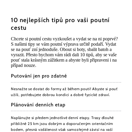
10 nejlepších tipů pro vaši poutní
cestu
Chcete si poutní cestu vyzkoušet a vydat se na ni poprvé?
S našimi tipy se vám poutní výprava určitě podaří. Vydat
se na pouť zní jednoduše. Obout si boty, sbalit batoh a
vyrazit. Přesto bychom vám rádi dali 10 tipů, aby se vaše
pouť stala krásným zážitkem a abyste byli připraveni i na
případ nouze.
Putování jen pro zdatné
Nesnažte se dostat do formy až během pouti! Abyste si pouť
užili, potřebujete dobrou kondici a dobré fyzické zdraví.
Plánování denních etap
Naplánujte si předem jednotlivé denní etapy. Trasy dlouhé
přibližně 25 km jsou dobrým a doporučeným orientačním
bodem, přesná vzdálenost však samozřejmě závisí na vaší