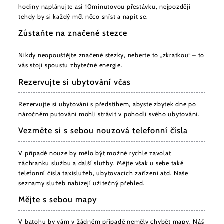
hodiny naplánujte asi 10minutovou přestávku, nejpozději
tehdy by si každý měl něco sníst a napít se.
Zůstaňte na značené stezce
Nikdy neopouštějte značené stezky, neberte to „zkratkou“ – to
vás stojí spoustu zbytečné energie.
Rezervujte si ubytování včas
Rezervujte si ubytování s předstihem, abyste zbytek dne po
náročném putování mohli strávit v pohodlí svého ubytování.
Vezměte si s sebou nouzová telefonní čísla
V případě nouze by mělo být možné rychle zavolat
záchranku službu a další služby. Mějte však u sebe také
telefonní čísla taxislužeb, ubytovacích zařízení atd. Naše
seznamy služeb nabízejí užitečný přehled.
Mějte s sebou mapy
V batohu by vám v žádném případě neměly chybět mapy. Náš