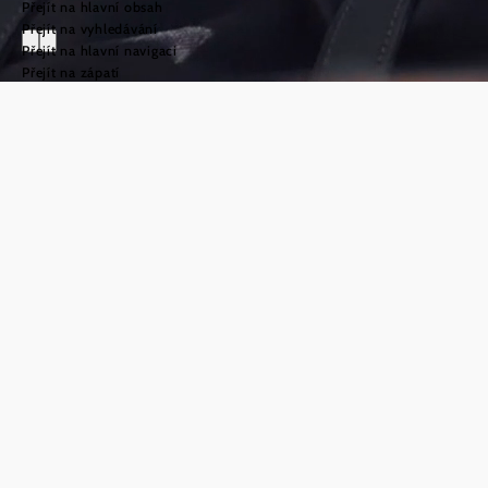
Přejít na hlavní obsah
Přejít na vyhledávání
Přejít na hlavní navigaci
Přejít na zápatí
Svatojakubská
cesta v oblasti
Weinviertel
©
TFCITD
Vítejte na
svatojakubské