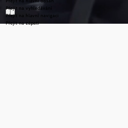
Přejít na hlavní obsah
Přejít na vyhledávání
Přejít na hlavní navigaci
Přejít na zápatí
Svatojakub
Weinviert
©
TFCITD
Vítejte na