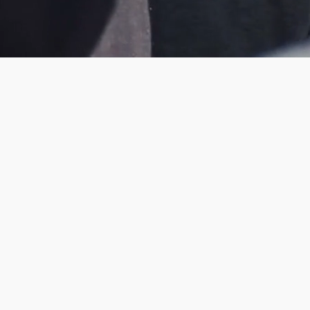
ská cesta v o
el