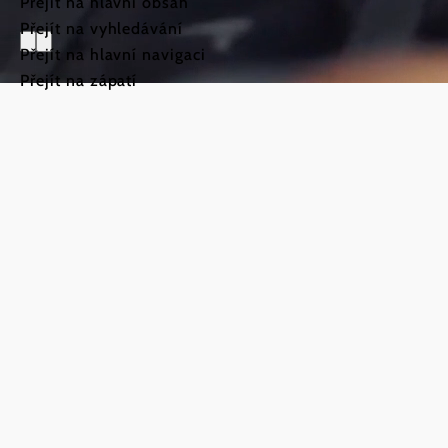
Přejít na hlavní obsah
Přejít na vyhledávání
Přejít na hlavní navigaci
Přejít na zápatí
Svatojakub
Weinviert
©
TFCITD
Vítejte na