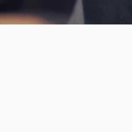
ská cesta v o
el