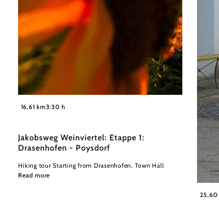
©
Weinviertel Tourismus / Mandl
16,61 km
3:30 h
Jakobsweg Weinviertel: Etappe 1:
Drasenhofen - Poysdorf
Hiking tour Starting from Drasenhofen, Town Hall
Read more
Weinvie
25,60