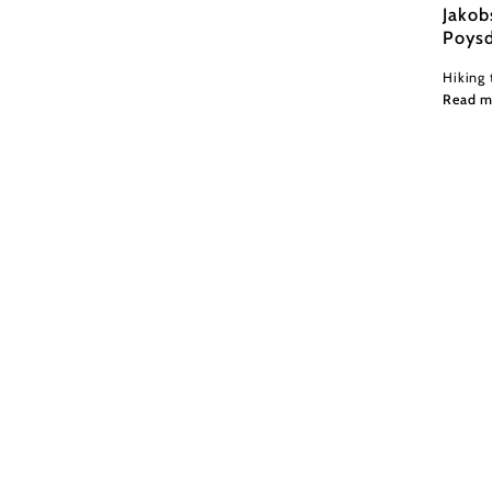
Jakob
Poysd
Hiking 
Read m