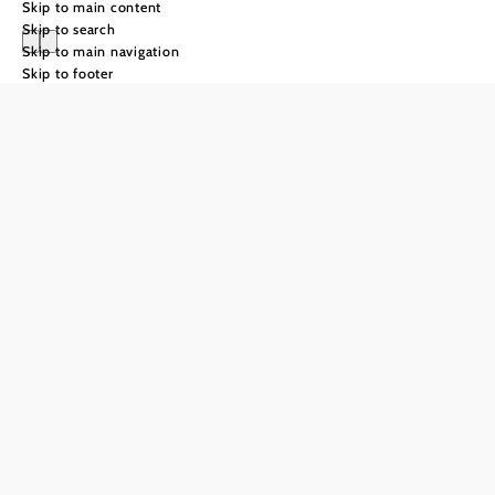
Skip to main content
Skip to search
Skip to main navigation
Skip to footer
The Way of St
James in the
Weinviertel
region
153 km from