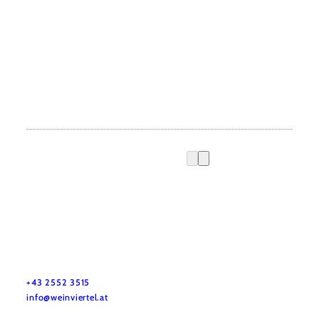
Vacation service
Do you have any questions? We are happy to help you.
+43 2552 3515
info@weinviertel.at