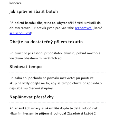
kondici.
Jak správně sbalit batoh
Při balení batohu dbejte na to, abyste těžké věci umístili do
oblasti ramen. Připravili jsme pro vás také
seznam
věcí,
které
si s sebou vzít
!
Dbejte na dostatečný příjem tekutin
Při turistice je zásadní pít dostatek tekutin, pokud možno s
vysokým obsahem minerálních solí
Sledovat tempo
Při zahájení pochodu se pomalu rozcvičte; při pouti ve
skupině vždy dbejte na to, aby se tempo chůze přizpůsobilo
nejslabšímu členovi skupiny.
Naplánovat přestávky
Při známkách únavy si okamžitě dopřejte delší odpočinek.
Hlavním heslem je příjemná pohoda! Zásadně si každé 2