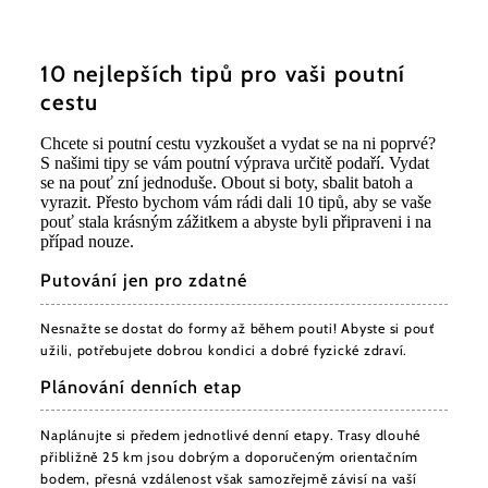
10 nejlepších tipů pro vaši poutní
cestu
Chcete si poutní cestu vyzkoušet a vydat se na ni poprvé?
S našimi tipy se vám poutní výprava určitě podaří. Vydat
se na pouť zní jednoduše. Obout si boty, sbalit batoh a
vyrazit. Přesto bychom vám rádi dali 10 tipů, aby se vaše
pouť stala krásným zážitkem a abyste byli připraveni i na
případ nouze.
Putování jen pro zdatné
Nesnažte se dostat do formy až během pouti! Abyste si pouť
užili, potřebujete dobrou kondici a dobré fyzické zdraví.
Plánování denních etap
Naplánujte si předem jednotlivé denní etapy. Trasy dlouhé
přibližně 25 km jsou dobrým a doporučeným orientačním
bodem, přesná vzdálenost však samozřejmě závisí na vaší