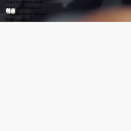
Přejít na hlavní obsah
Přejít na vyhledávání
Přejít na hlavní navigaci
Přejít na zápatí
Svatojakubská
cesta v oblasti
Weinviertel
©
TFCITD
Vítejte na
svatojakubské