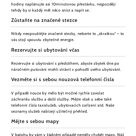
hodiny naplánujte asi 10minutovou přestávku, nejpozději
tehdy by si každý měl něco sníst a napít se.
Zůstaňte na značené stezce
Nikdy neopouštějte značené stezky, neberte to „zkratkou“ – to
vás stojí spoustu zbytečné energie.
Rezervujte si ubytování včas
Rezervujte si ubytování s předstihem, abyste zbytek dne po
náročném putování mohli strávit v pohodlí svého ubytování.
Vezměte si s sebou nouzová telefonní čísla
V případě nouze by mělo být možné rychle zavolat
záchranku službu a další služby. Mějte však u sebe také
telefonní čísla taxislužeb, ubytovacích zařízení atd. Naše
seznamy služeb nabízejí užitečný přehled.
Mějte s sebou mapy
V batohu by vám v žádném případě neměly chybět mapy. Náš