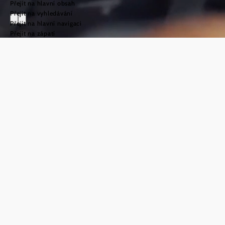
Přejít na hlavní obsah
Přejít na vyhledávání
Přejít na hlavní navigaci
Přejít na zápatí
Svatojakubská
cesta v oblasti
Weinviertel
©
TFCITD
Vítejte na
svatojakubské