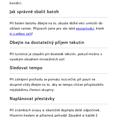
kondici.
Jak správně sbalit batoh
Při balení batohu dbejte na to, abyste těžké věci umístili do
oblasti ramen. Připravili jsme pro vás také
seznam
věcí,
které
si s sebou vzít
!
Dbejte na dostatečný příjem tekutin
Při turistice je zásadní pít dostatek tekutin, pokud možno s
vysokým obsahem minerálních solí
Sledovat tempo
Při zahájení pochodu se pomalu rozcvičte; při pouti ve
skupině vždy dbejte na to, aby se tempo chůze přizpůsobilo
nejslabšímu členovi skupiny.
Naplánovat přestávky
Při známkách únavy si okamžitě dopřejte delší odpočinek.
Hlavním heslem je příjemná pohoda! Zásadně si každé 2