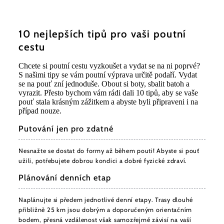
10 nejlepších tipů pro vaši poutní
cestu
Chcete si poutní cestu vyzkoušet a vydat se na ni poprvé?
S našimi tipy se vám poutní výprava určitě podaří. Vydat
se na pouť zní jednoduše. Obout si boty, sbalit batoh a
vyrazit. Přesto bychom vám rádi dali 10 tipů, aby se vaše
pouť stala krásným zážitkem a abyste byli připraveni i na
případ nouze.
Putování jen pro zdatné
Nesnažte se dostat do formy až během pouti! Abyste si pouť
užili, potřebujete dobrou kondici a dobré fyzické zdraví.
Plánování denních etap
Naplánujte si předem jednotlivé denní etapy. Trasy dlouhé
přibližně 25 km jsou dobrým a doporučeným orientačním
bodem, přesná vzdálenost však samozřejmě závisí na vaší