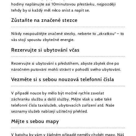
hodiny naplánujte asi 10minutovou přestávku, nejpozději
tehdy by si každý měl něco sníst a napít se.
Zůstaňte na značené stezce
Nikdy neopouštějte značené stezky, neberte to „zkratkou“ – to
vás stojí spoustu zbytečné energie.
Rezervujte si ubytování včas
Rezervujte si ubytování s předstihem, abyste zbytek dne po
náročném putování mohli strávit v pohodlí svého ubytování.
Vezměte si s sebou nouzová telefonní čísla
V případě nouze by mělo být možné rychle zavolat
záchranku službu a další služby. Mějte však u sebe také
telefonní čísla taxislužeb, ubytovacích zařízení atd. Naše
seznamy služeb nabízejí užitečný přehled.
Mějte s sebou mapy
V batohu by vám v žádném případě neměly chybět mapy. Náš