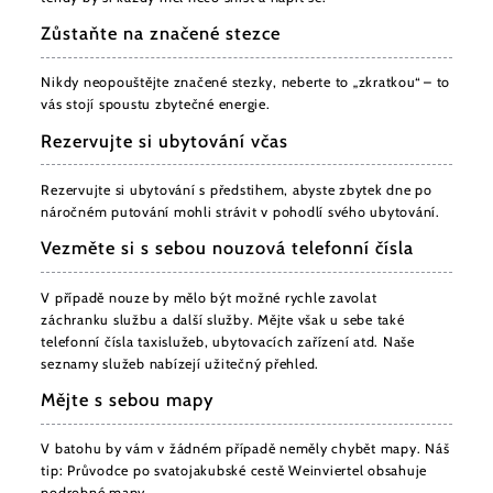
Zůstaňte na značené stezce
Nikdy neopouštějte značené stezky, neberte to „zkratkou“ – to
vás stojí spoustu zbytečné energie.
Rezervujte si ubytování včas
Rezervujte si ubytování s předstihem, abyste zbytek dne po
náročném putování mohli strávit v pohodlí svého ubytování.
Vezměte si s sebou nouzová telefonní čísla
V případě nouze by mělo být možné rychle zavolat
záchranku službu a další služby. Mějte však u sebe také
telefonní čísla taxislužeb, ubytovacích zařízení atd. Naše
seznamy služeb nabízejí užitečný přehled.
Mějte s sebou mapy
V batohu by vám v žádném případě neměly chybět mapy. Náš
tip: Průvodce po svatojakubské cestě Weinviertel obsahuje
podrobné mapy.