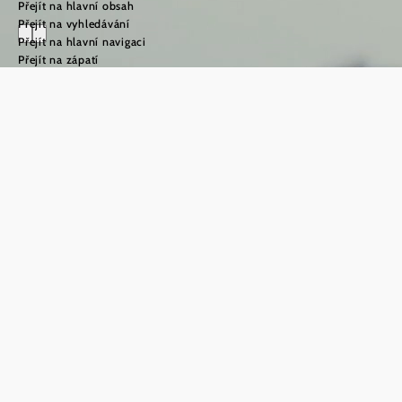
Přejít na hlavní obsah
Přejít na vyhledávání
Přejít na hlavní navigaci
Přejít na zápatí
Svatojakubská
cesta v oblasti
Weinviertel
©
TFCITD
Vítejte na
svatojakubské