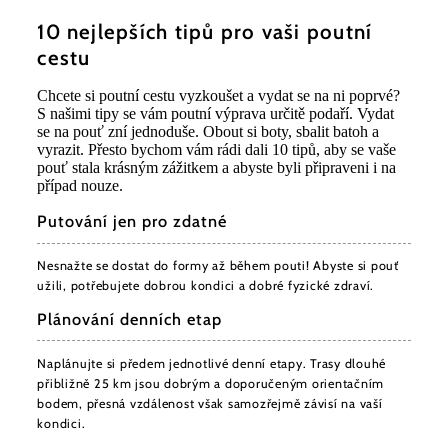
10 nejlepších tipů pro vaši poutní
cestu
Chcete si poutní cestu vyzkoušet a vydat se na ni poprvé?
S našimi tipy se vám poutní výprava určitě podaří. Vydat
se na pouť zní jednoduše. Obout si boty, sbalit batoh a
vyrazit. Přesto bychom vám rádi dali 10 tipů, aby se vaše
pouť stala krásným zážitkem a abyste byli připraveni i na
případ nouze.
Putování jen pro zdatné
Nesnažte se dostat do formy až během pouti! Abyste si pouť
užili, potřebujete dobrou kondici a dobré fyzické zdraví.
Plánování denních etap
Naplánujte si předem jednotlivé denní etapy. Trasy dlouhé
přibližně 25 km jsou dobrým a doporučeným orientačním
bodem, přesná vzdálenost však samozřejmě závisí na vaší
kondici.