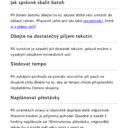
Jak správně sbalit batoh
Při balení batohu dbejte na to, abyste těžké věci umístili do
oblasti ramen. Připravili jsme pro vás také
seznam
věcí,
které
si s sebou vzít
!
Dbejte na dostatečný příjem tekutin
Při turistice je zásadní pít dostatek tekutin, pokud možno s
vysokým obsahem minerálních solí
Sledovat tempo
Při zahájení pochodu se pomalu rozcvičte; při pouti ve
skupině vždy dbejte na to, aby se tempo chůze přizpůsobilo
nejslabšímu členovi skupiny.
Naplánovat přestávky
Při známkách únavy si okamžitě dopřejte delší odpočinek.
Hlavním heslem je příjemná pohoda! Zásadně si každé 2
hodiny naplánujte asi 10minutovou přestávku, nejpozději
tehdy by si každý měl něco sníst a napít se.